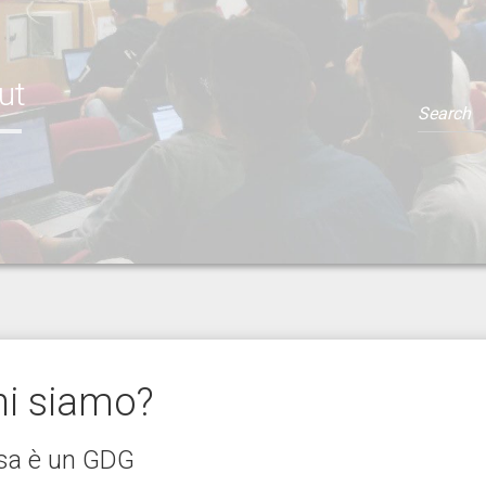
ut
hi siamo?
sa è un GDG