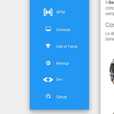
Il
Go
cono
WTM
semp
Co
Seminari
Le at
Gener
Hall of Fame
Meetup
Dev
Github