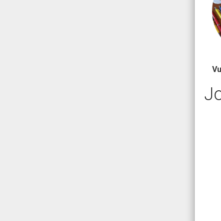
Vu
Jo