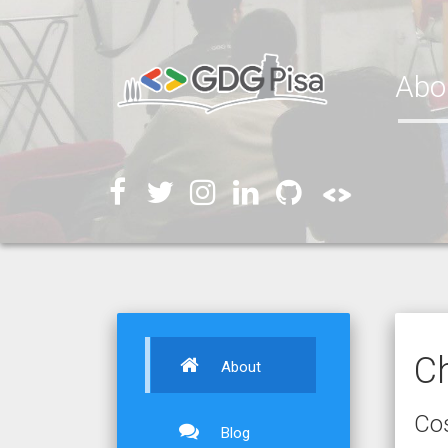
Abo
C
About
Co
Blog